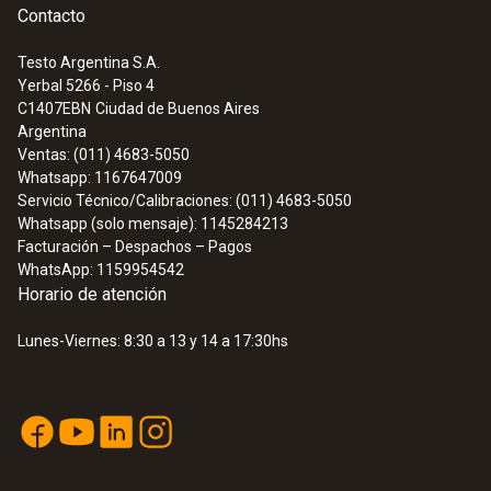
Contacto
Testo Argentina S.A.
Yerbal 5266 - Piso 4
:
0563 0885 X3
C1407EBN
Ciudad de Buenos Aires
Set testo 885 - Cámara termográfica
Argentina
(320 x 240 píxeles, enfoque manual /
Ventas: (011) 4683-5050
auto, láser, 3 objetivos seleccionables)
Whatsapp: 1167647009
Servicio Técnico/Calibraciones: (011) 4683-5050
Whatsapp (solo mensaje): 1145284213
Facturación – Despachos – Pagos
WhatsApp: 1159954542
Horario de atención
Lunes-Viernes: 8:30 a 13 y 14 a 17:30hs