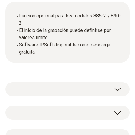
Función opcional para los modelos 885-2 y 890-
2
El inicio de la grabación puede definirse por
valores límite
Software IRSoft disponible como descarga
gratuita
Paquete de análisis de procesos. Incluye función de video radiométrico y
función de captura de secuencias radiométricas en la cámara y via USB.
/
Datos técnicos generales
Intervalo mínimo: 3 segundos sin imagen real
5 segundos con imagen real