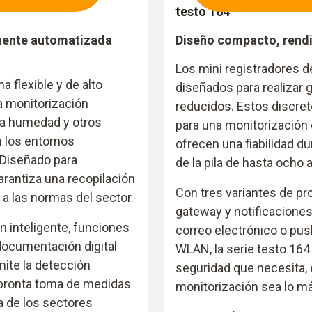
testo 164
mente automatizada
Diseño compacto, rend
Los mini registradores d
a flexible y de alto
diseñados para realizar 
a monitorización
reducidos. Estos discret
 la humedad y otros
para una monitorización 
n los entornos
ofrecen una fiabilidad d
 Diseñado para
de la pila de hasta ocho 
garantiza una recopilación
Con tres variantes de p
a las normas del sector.
gateway y notificaciones
 inteligente, funciones
correo electrónico o pus
documentación digital
WLAN, la serie testo 164 o
mite la detección
seguridad que necesita, 
 pronta toma de medidas
monitorización sea lo m
a de los sectores