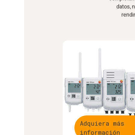
datos, 
rendi
Adquiera más
información