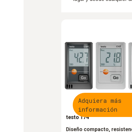
Adquiera más
información
testo 174
Diseño compacto, resistenc