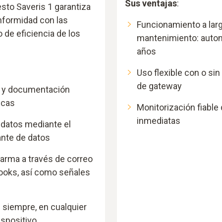
Sus ventajas
:
esto Saveris 1 garantiza
onformidad con las
Funcionamiento a larg
 de eficiencia de los
mantenimiento: autono
años
Uso flexible con o si
de gateway
n y documentación
icas
Monitorización fiable 
inmediatas
 datos mediante el
nte de datos
larma a través de correo
ooks, así como señales
 siempre, en cualquier
ispositivo