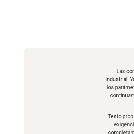
Las con
industrial. 
los parámet
continuame
Testo prop
exigenci
completame