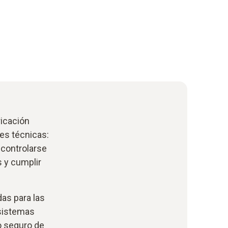
ricación
nes técnicas:
 controlarse
s y cumplir
as para las
 sistemas
o seguro de