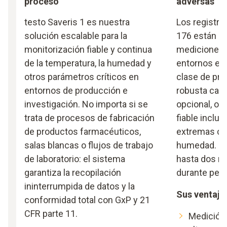
proceso
adversas
testo Saveris 1 es nuestra
Los registra
solución escalable para la
176 están d
monitorización fiable y continua
mediciones 
de la temperatura, la humedad y
entornos ex
otros parámetros críticos en
clase de pro
entornos de producción e
robusta carc
investigación. No importa si se
opcional, of
trata de procesos de fabricación
fiable inclu
de productos farmacéuticos,
extremas com
salas blancas o flujos de trabajo
humedad. Es 
de laboratorio: el sistema
hasta dos mi
garantiza la recopilación
durante per
ininterrumpida de datos y la
Sus ventaja
conformidad total con GxP y 21
CFR parte 11.
Medición