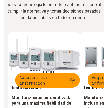
nuestra tecnología le permite mantener el control,
cumplir la normativa y tomar decisiones basadas
en datos fiables en todo momento.
Adquiera más
Adquie
información
informa
testo Saveris 1
testo 176
Monitorización automatizada
Monitorizac
para una máxima fiabilidad del
incluso en 