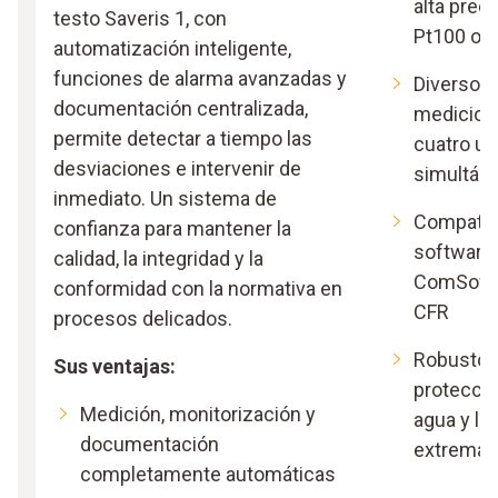
alta prec
testo Saveris 1, con
Pt100 o 
automatización inteligente,
funciones de alarma avanzadas y
Diversos 
documentación centralizada,
medicione
permite detectar a tiempo las
cuatro ub
desviaciones e intervenir de
simultán
inmediato. Un sistema de
Compatibi
confianza para mantener la
software
calidad, la integridad y la
ComSoft B
conformidad con la normativa en
CFR
procesos delicados.
Robusto y
Sus ventajas:
protección
Medición, monitorización y
agua y la
documentación
extremas
completamente automáticas