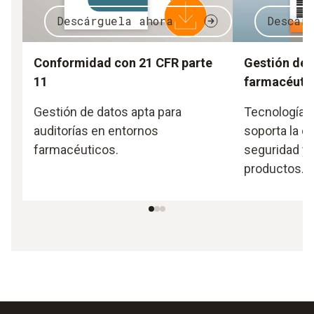
Descárguela ahora
Descár
Conformidad con 21 CFR parte
Gestión de 
11
farmacéuti
Gestión de datos apta para
Tecnología 
auditorías en entornos
soporta la c
farmacéuticos.
seguridad y l
productos.