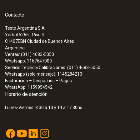
tableta
Contacto
Los datos medidos se transmiten por radio
Testo Argentina S.A.
desde el respectivo instrumento de medición
Yerbal 5266 - Piso 4
hasta la aplicación testo Smart y pueden
C1407EBN
Ciudad de Buenos Aires
Argentina
leerse cómodamente en los dispositivos
Ventas: (011) 4683-5050
móviles en forma gráfica o de tabla. Además,
Whatsapp: 1167647009
en la aplicación ya hay menús guardados para
Servicio Técnico/Calibraciones: (011) 4683-5050
usos específicos. Por ejemplo, para la prueba
Whatsapp (solo mensaje): 1145284213
Facturación – Despachos – Pagos
de caída de presión incl. una función de
WhatsApp: 1159954542
notificación de alarma, así como una
Horario de atención
medición de la temperatura sin contacto por
Lunes-Viernes: 8:30 a 13 y 14 a 17:30hs
infrarrojos con una documentación de
imágenes rápida incluyendo valores medidos
y una señalización de la marca de medición.
Por último, el protocolo de los datos medidos