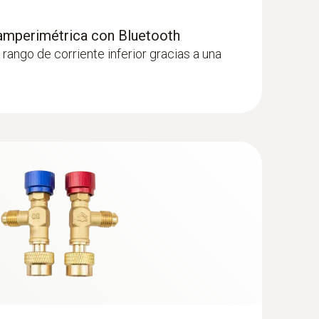
 amperimétrica con Bluetooth
 rango de corriente inferior gracias a una
 estanca (NTC) - Data logger de
l)
0 ; 3x AA; Pila intercambiable: 3 pilas alcalinas
ra NTC