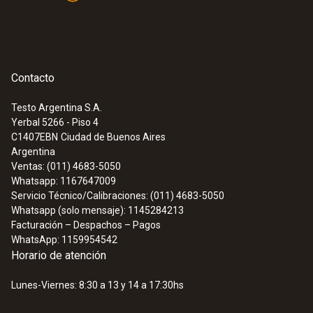
:
0563 0875 V3
Set testo 875-2i - Set cámara
termográfica <50 mK, con cámara
digital y función SuperResolution
Contacto
Testo Argentina S.A.
Yerbal 5266 - Piso 4
C1407EBN
Ciudad de Buenos Aires
Argentina
Ventas: (011) 4683-5050
Whatsapp: 1167647009
Servicio Técnico/Calibraciones: (011) 4683-5050
Whatsapp (solo mensaje): 1145284213
Facturación – Despachos – Pagos
WhatsApp: 1159954542
Horario de atención
Lunes-Viernes: 8:30 a 13 y 14 a 17:30hs