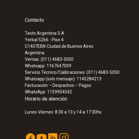
Contacto
Testo Argentina S.A.
Yerbal 5266 - Piso 4
C1407EBN
Ciudad de Buenos Aires
:
0563 2063
Argentina
testo 206-pH3 - Medidor de pH con co
Ventas: (011) 4683-5050
electrodos externos
Whatsapp: 1167647009
Servicio Técnico/Calibraciones: (011) 4683-5050
Whatsapp (solo mensaje): 1145284213
Facturación – Despachos – Pagos
WhatsApp: 1159954542
Horario de atención
Lunes-Viernes: 8:30 a 13 y 14 a 17:30hs