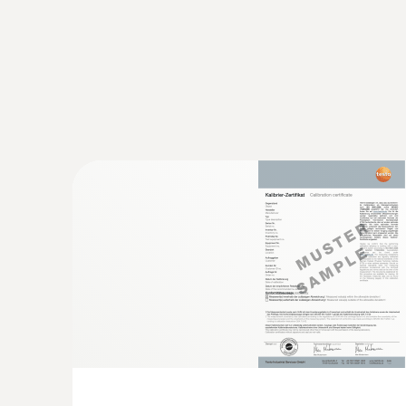
:
0563 2065
Set testo 206-pH1 - Medidor de pH y te
206-pH1 con maletín y buffers