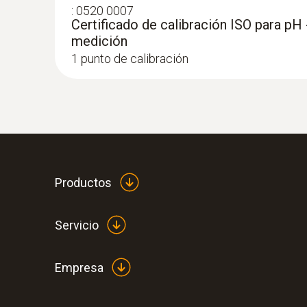
:
0520 0007
Certificado de calibración ISO para pH 
medición
1 punto de calibración
:
0563 2061
testo 206 pH1 - Medidor de pH y temper
Productos
Servicio
Empresa