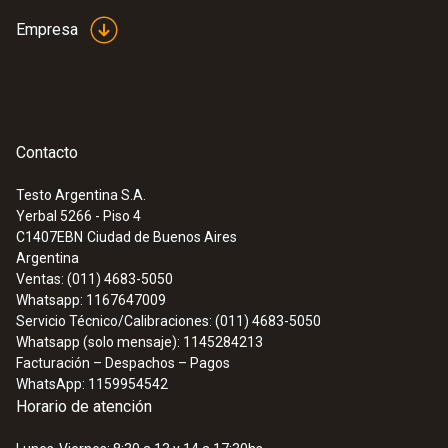
:
0563 4410
Set combinado 2 para caudal testo 440
Empresa
delta P con Bluetooth®
Contacto
Testo Argentina S.A.
Yerbal 5266 - Piso 4
C1407EBN
Ciudad de Buenos Aires
Argentina
Ventas: (011) 4683-5050
Whatsapp: 1167647009
Servicio Técnico/Calibraciones: (011) 4683-5050
Whatsapp (solo mensaje): 1145284213
Facturación – Despachos – Pagos
WhatsApp: 1159954542
:
0563 4407
Horario de atención
Set combinado para caudal 2 testo 440
con Bluetooth®