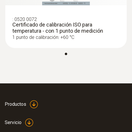
verde
Interfaces
:
0520 0072
:
0563 4409
Certificado de calibración ISO para
Set combinado 1 para caudal testo 440
Enchufe del termopar
temperatura - con 1 punto de medición
delta P con Bluetooth®
1 punto de calibración: +60 °C
Productos
Servicio