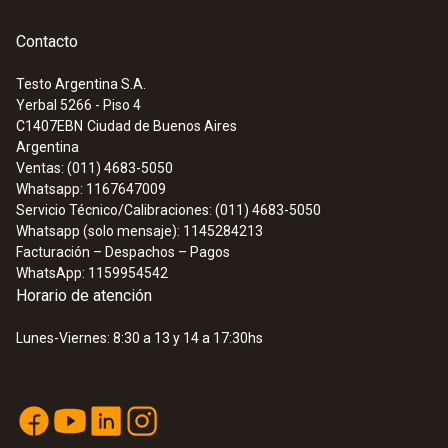
120 bar
Contacto
Testo Argentina S.A.
Yerbal 5266 - Piso 4
C1407EBN
Ciudad de Buenos Aires
Datos técnicos generales
Argentina
Ventas: (011) 4683-5050
Whatsapp: 1167647009
Temperatura de funcionamiento
Servicio Técnico/Calibraciones: (011) 4683-5050
Whatsapp (solo mensaje): 1145284213
-40 hasta +100 °C
Facturación – Despachos – Pagos
WhatsApp: 1159954542
Puesta a cero
Horario de atención
0,3 bar
Lunes-Viernes: 8:30 a 13 y 14 a 17:30hs