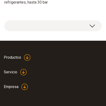
refrigerantes, hasta 30 bar
Medición de presión
Rango
Productos
-1 hasta +30 bar
Servicio
Exactitud
Empresa
±1 % valor de fondo de escala
Sobrecarga rel. (Baja presión)