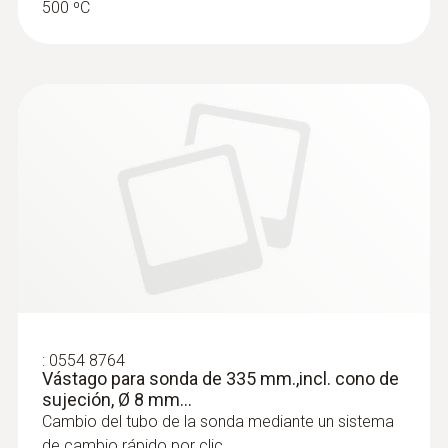
500 ºC
:
0564 3002 70
Set 1 testo 300 - Analizador de gases
de combustión (O
, CO hasta 4.000
2
ppm)
:
0554 8764
Vástago para sonda de 335 mm.,incl. cono de
sujeción, Ø 8 mm...
Cambio del tubo de la sonda mediante un sistema
de cambio rápido por clic