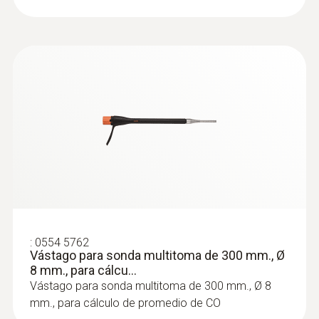
:
0564 3004 83
Set 2 testo 300 Longlife con impresora
- Analizador de gases de combustión
(O
, CO con compensación de H
hasta
2
2
30.000 ppm, posibilidad de ampliación
con sensor de NO)
:
0554 5762
Vástago para sonda multitoma de 300 mm., Ø
8 mm., para cálcu...
Vástago para sonda multitoma de 300 mm., Ø 8
mm., para cálculo de promedio de CO