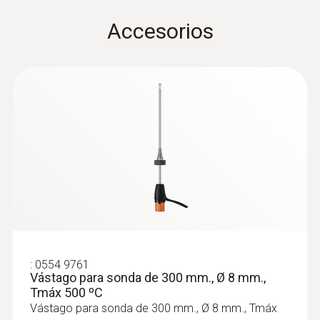
300 mm
Accesorios
Color del producto
Negro
Temperatura máxima
500 °C
:
0564 3002 71
Diámetro
Set 1 testo 300 con impresora -
Analizador de gases de combustión
6 mm
(O
, CO hasta 4.000 ppm)
2
Peso
:
0554 9761
Vástago para sonda de 300 mm., Ø 8 mm.,
Tmáx 500 ºC
532 g
Vástago para sonda de 300 mm., Ø 8 mm., Tmáx