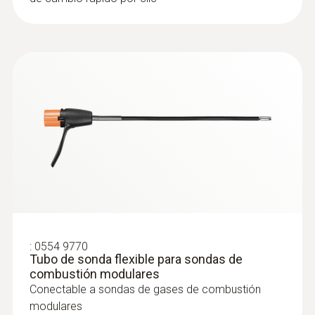
:
0564 3004 82
Set 2 testo 300 Longlife - Analizador de
gases de combustión (O
, CO con
2
compensación de H
hasta 30.000
2
ppm, posibilidad de ampliación con
sensor de NO)
:
0554 9770
Tubo de sonda flexible para sondas de
combustión modulares
Conectable a sondas de gases de combustión
modulares