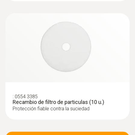
:
0633 3004 73
testo 300 Longlife - Analizador de
gases de combustión (O2, CO con
compensación de H2 hasta 8.000 ppm,
posibilidad de ampliación con sensor
de NO)
:
0554 3385
Recambio de filtro de particulas (10 u.)
Protección fiable contra la suciedad