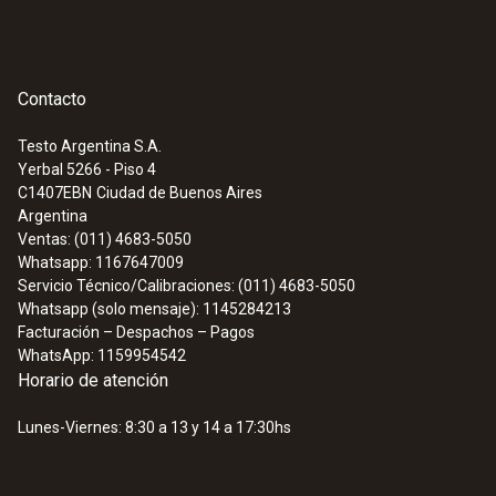
NTC
Contacto
Testo Argentina S.A.
Rango
Yerbal 5266 - Piso 4
C1407EBN
Ciudad de Buenos Aires
-20 hasta +70 °C
Argentina
Ventas: (011) 4683-5050
Whatsapp: 1167647009
Exactitud
Servicio Técnico/Calibraciones: (011) 4683-5050
Whatsapp (solo mensaje): 1145284213
±0,5 °C (+50,1 hasta +70 °C)
Facturación – Despachos – Pagos
±0,4 °C (-10 hasta +50 °C)
WhatsApp: 1159954542
±0,5 °C (-20 hasta 10,1 °C)
Horario de atención
Lunes-Viernes: 8:30 a 13 y 14 a 17:30hs
Tiempo de respuesta
15 s