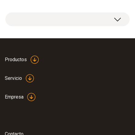
Pt100
Rango
Productos
-100,0° hasta 265,0 °C
Servicio
Tiempo de respuesta t₉₀
Empresa
80 s
Exactitud
±(0,06 °C + 0,1 % del v.m.)
Contacto