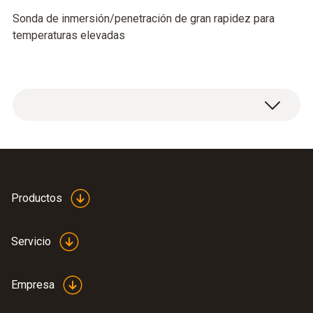
Sonda de inmersión/penetración de gran rapidez para
temperaturas elevadas
Datos técnicos generales
Diámetro tubo de la sonda
Productos
1,5 mm
Servicio
Longitud del tubo de la sonda
Empresa
470 mm