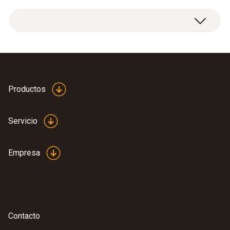
Datos técnicos generales
Diámetro tubo de la sonda
Productos
3 mm
Servicio
Longitud del tubo de la sonda
Empresa
150 mm
Contacto