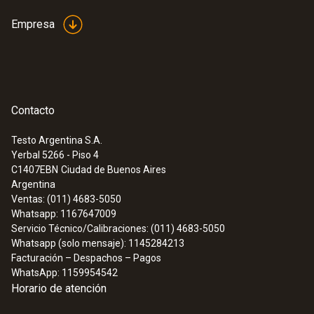
Empresa
Contacto
Testo Argentina S.A.
Yerbal 5266 - Piso 4
C1407EBN
Ciudad de Buenos Aires
Argentina
Ventas: (011) 4683-5050
Whatsapp: 1167647009
Servicio Técnico/Calibraciones: (011) 4683-5050
:
0563 4405
Whatsapp (solo mensaje): 1145284213
Set de CO₂ testo 440 con Bluetooth®
Facturación – Despachos – Pagos
WhatsApp: 1159954542
Horario de atención