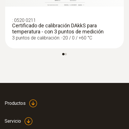
:
0563 4407
Set combinado para caudal 2 testo 440
con Bluetooth®
:
0520 0211
Certificado de calibración DAkkS para
temperatura - con 3 puntos de medición
3 puntos de calibración: -20 / 0 / +60 °C
Productos
:
0563 4408
Servicio
Set combinado para el nivel de confort
testo 440 con Bluetooth®