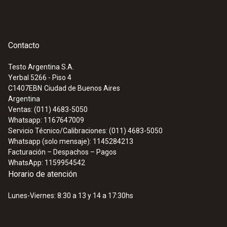
Exactitud
±1 hPa (0 hasta +200 hPa)
Contacto
±0,5 % del v.m. (+200 hasta +1000 hPa)
Testo Argentina S.A.
Yerbal 5266 - Piso 4
Resolución
C1407EBN
Ciudad de Buenos Aires
Argentina
0,1 hPa
Ventas: (011) 4683-5050
Whatsapp: 1167647009
Servicio Técnico/Calibraciones: (011) 4683-5050
Whatsapp (solo mensaje): 1145284213
Facturación – Despachos – Pagos
Datos técnicos generales
WhatsApp: 1159954542
Horario de atención
Temperatura de funcionamiento
Lunes-Viernes: 8:30 a 13 y 14 a 17:30hs
0 hasta +50 °C