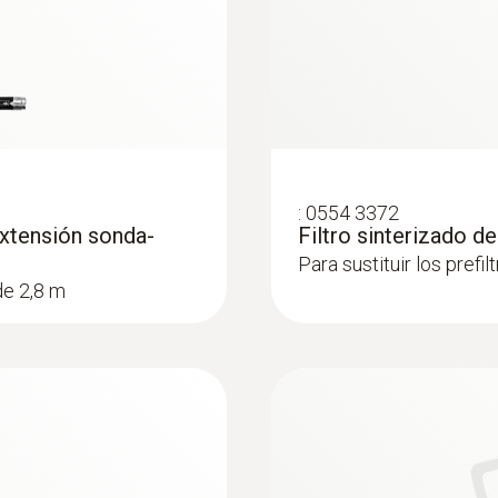
1.000 °C
Conexión
bayonet
:
0554 3372
extensión sonda-
Filtro sinterizado d
Para sustituir los prefil
de 2,8 m
ema de análisis de