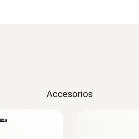
Carcasa
Carcasa metálica
Longitud del cable
2,2 m
Diámetro tubo de la sonda
8 mm
Accesorios
Color del producto
Negro; 0
:
0632 3511
hasta 4 gases en
testo 350 - Unidad 
combustión
Temperatura máxima