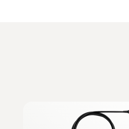
:
0632 3340
testo 340 - Analizador de combustión - 
simultáneo