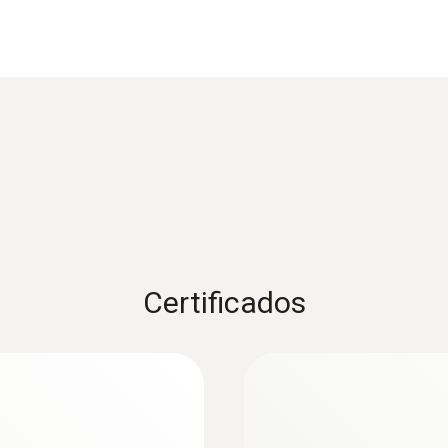
±0,5 % del v.m. (+100 hasta +150 °C)
±0,4 °C (rango restante)
Tiempo de respuesta
7 s
1) Rango a largo plazo +125 ºC, brevemente +150 ºC o +14
Peso
Certificados
144 g
Dimensiones
:
0572 1765
terno y 1 canal
testo 176 H1 - Dat
1450 mm
canales externos p