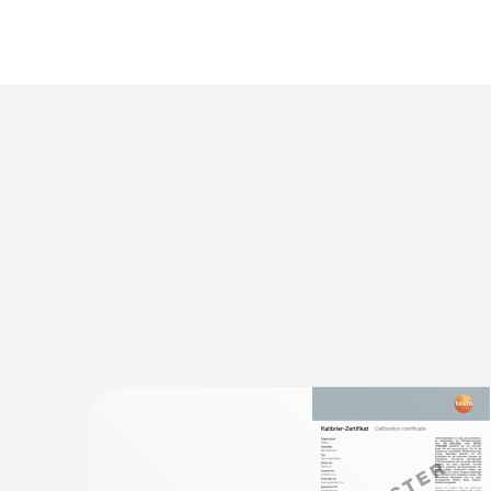
Datos técnicos generales
:
0572 1752
testo 175 T2 - Datalogger con 1 canal in
externo