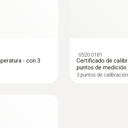
Longitud del cable
1,3 m
Diámetro tubo de la sonda
5 mm
:
0520 0181
peratura - con 3
Certificado de calib
puntos de medición
Diámetro punta del tubo de la sonda
3 puntos de calibración:
3,5 mm
Carcasa
 sondas Pt100 y
acero inoxidable / GFK
Longitud del tubo de la sonda