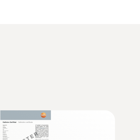
0 ºC (2 minutos)
alogger de humedad y temperatura con
ara sondas cableadas