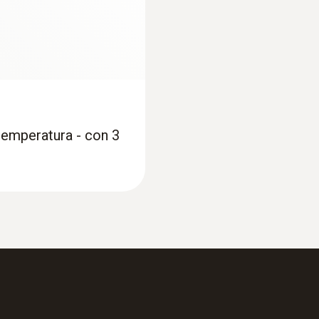
115 mm
Longitud de la punta de la sonda
30 mm
temperatura - con 3
Clase de protección
IP65
Cable fijo
si
Color del producto
plata; blanco