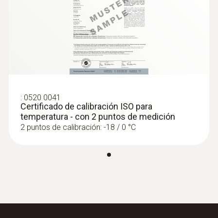
Diámetro punta del tubo de la sonda
2,3 mm
Encender/apagar
10 min
:
0520 0041
Certificado de calibración ISO para
Intervalo de medición
temperatura - con 2 puntos de medición
2 puntos de calibración: -18 / 0 °C
0,5 s
Norma
EN 13485
Tipo de batería