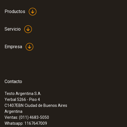
4 Pilas botón LR44
Productos
Vida útil de la batería
Servicio
80 h
Empresa
Tipo de pantalla
LCD
Dimensión de pantalla
Contacto
1 línea
Testo Argentina S.A.
Yerbal 5266 - Piso 4
C1407EBN
Ciudad de Buenos Aires
Temperatura de almacenamiento
Argentina
Ventas: (011) 4683-5050
-40 hasta +70 °C
Whatsapp: 1167647009