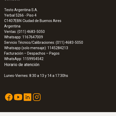
Profundidad de medición
Testo Argentina S.A.
Medidor de humedad testo 616
Yerbal 5266 - Piso 4
hasta 5 cm
con 10 curvas características
C1407EBN
Ciudad de Buenos Aires
Argentina
Intervalo de medición
Ventas: (011) 4683-5050
Madera blanda
Whatsapp: 1167647009
Madera dura
0,5 s
Servicio Técnico/Calibraciones: (011) 4683-5050
Whatsapp (solo mensaje): 1145284213
Aglomerado
Facturación – Despachos – Pagos
Pavimento de anhidrita
Temperatura de almacenamiento
WhatsApp: 1159954542
Pavimento de cemento
Horario de atención
-20 hasta +70 °C
Ladrillo silicocalcáreo
Lunes-Viernes: 8:30 a 13 y 14 a 17:30hs
Hormigón celular
Hormigón
Peso
Ladrillo altamente aislante
260 g
Ladrillo macizo