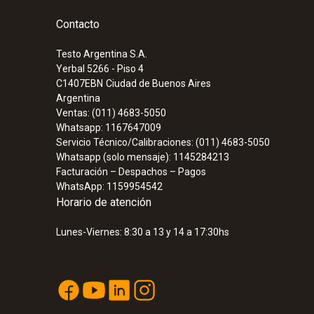
Contacto
Testo Argentina S.A.
Yerbal 5266 - Piso 4
C1407EBN
Ciudad de Buenos Aires
Corriente CC
Argentina
Ventas: (011) 4683-5050
Whatsapp: 1167647009
Servicio Técnico/Calibraciones: (011) 4683-5050
Whatsapp (solo mensaje): 1145284213
Facturación – Despachos – Pagos
WhatsApp: 1159954542
Horario de atención
Lunes-Viernes: 8:30 a 13 y 14 a 17:30hs