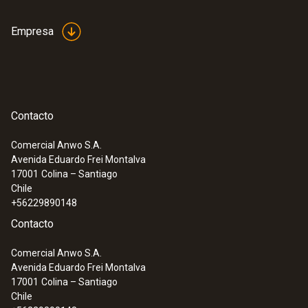
Empresa
Contacto
Comercial Anwo S.A.
Avenida Eduardo Frei Montalva
:
0572 2014
17001
Colina – Santiago
testo 160 IAQ - Registrador de datos
Chile
WiFi con pantalla y sensores integrados
+56229890148
para temperatura, humedad, CO
y
2
Contacto
presión atmosférica
Comercial Anwo S.A.
Avenida Eduardo Frei Montalva
17001
Colina – Santiago
Chile