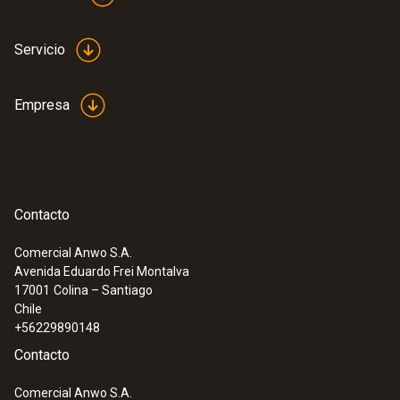
Servicio
Empresa
Contacto
Comercial Anwo S.A.
Avenida Eduardo Frei Montalva
:
0572 2034
17001
Colina – Santiago
testo Saveris 2-H1 - Registrador de
Chile
datos WiFi con pantalla y sonda de
+56229890148
temperatura y humedad integrada
Contacto
Comercial Anwo S.A.