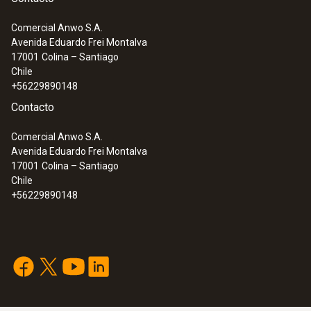
Comercial Anwo S.A.
Avenida Eduardo Frei Montalva
:
0563 3372 71
17001
Colina – Santiago
Analizador de PdC's testo 330-2 LL (O2
Chile
y COH2) incl. Bluetoo...
+56229890148
Contacto
Comercial Anwo S.A.
Avenida Eduardo Frei Montalva
17001
Colina – Santiago
Chile
+56229890148