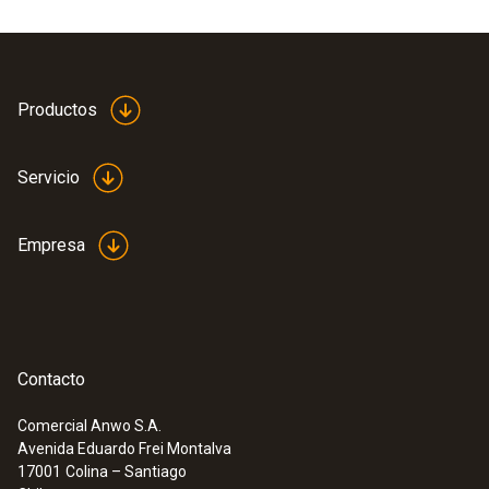
60 Hz.
Productos
Servicio
Empresa
Contacto
Comercial Anwo S.A.
Avenida Eduardo Frei Montalva
:
0563 5701
17001
Colina – Santiago
Set testo 570-1 - Analizador de