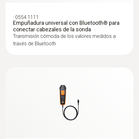
NTC
:
0554 1111
Empuñadura universal con Bluetooth® para
Rango
conectar cabezales de la sonda
Transmisión cómoda de los valores medidos a
-20 hasta +70 ºC
través de Bluetooth
Exactitud
±0,5 ºC
:
0554 2222
Empuñadura universal con cable para
Resolución
conectar cabezales de la sonda
0,1 ºC
Velocidad