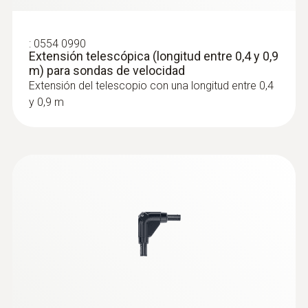
:
0563 4407
Set combinado para caudal 2 testo 440
con Bluetooth®
:
0554 0990
Extensión telescópica (longitud entre 0,4 y 0,9
m) para sondas de velocidad
Extensión del telescopio con una longitud entre 0,4
y 0,9 m