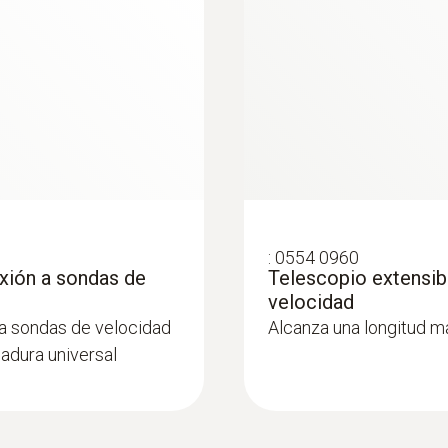
0,1 hasta 15 m/s
Exactitud
±(0,1 m/s + 1,5 % del v.m.)
Resolución
0,01 m/s
:
0554 0960
xión a sondas de
Telescopio extensibl
:
0563 4407
velocidad
delta P con
Set combinado para
ra sondas de velocidad
Alcanza una longitud m
adura universal