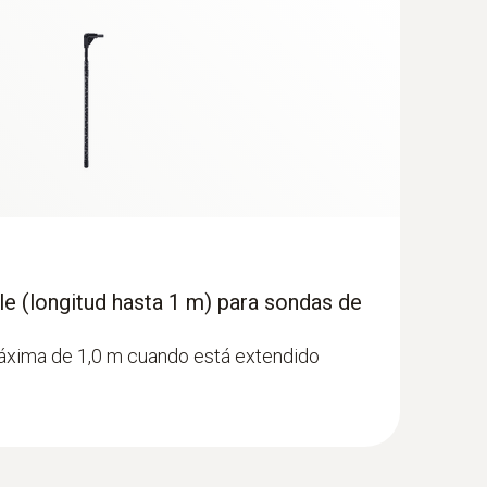
e (longitud hasta 1 m) para sondas de
 caudal 2 testo 440 con Bluetooth®
áxima de 1,0 m cuando está extendido