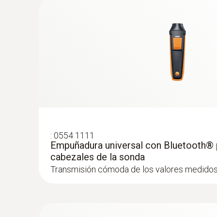
NTC
:
0554 1111
Empuñadura universal con Bluetooth® 
cabezales de la sonda
:
0563 4406
Transmisión cómoda de los valores medidos 
Set combinado 1 para caudal testo 440
Velocidad