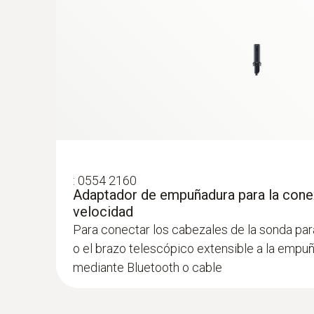
:
0554 2160
Adaptador de empuñadura para la cone
:
0563 4410
velocidad
Set combinado 2 para caudal testo 440 
Para conectar los cabezales de la sonda pa
Bluetooth®
o el brazo telescópico extensible a la empuñ
mediante Bluetooth o cable