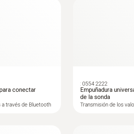
Rango
-20 hasta +70 ºC
Exactitud
±0,5 ºC
Resolución
:
0554 2222
para conectar
Empuñadura universa
0,1 ºC
de la sonda
:
0563 4409
a través de Bluetooth
Transmisión de los val
 con Bluetooth®
Set combinado 1 pa
Bluetooth®
Rango