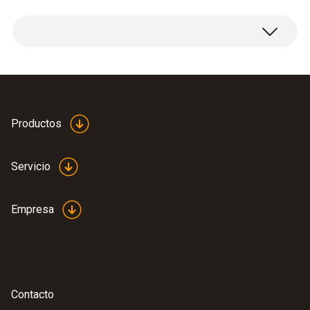
Cable de conexión para cualquier sensor
incorporado Pt100 (tecnología de 4 hilos)
Instruction Manual
Productos
(
554.83 KB
)
Connection Cable
Servicio
Empresa
Contacto