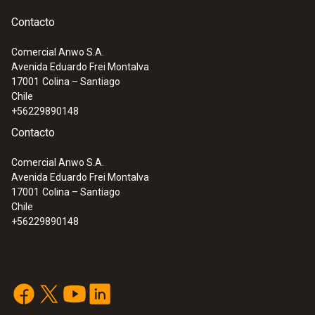
Contacto
Comercial Anwo S.A.
Avenida Eduardo Frei Montalva
:
0602 4592
17001
Colina – Santiago
Sonda de temperatura con abrazadera
Chile
con perno (TP tipo K) - Sonda
+56229890148
abrazadera para tuberías
Contacto
Comercial Anwo S.A.
Avenida Eduardo Frei Montalva
17001
Colina – Santiago
Chile
+56229890148