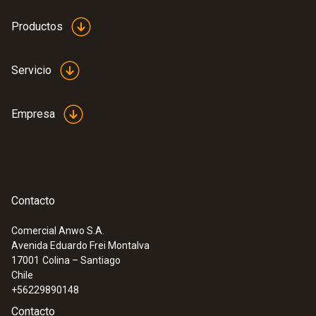
Productos
Servicio
Empresa
Contacto
Comercial Anwo S.A.
Avenida Eduardo Frei Montalva
:
0560 5210
17001
Colina – Santiago
testo 521-1 - Manómetro diferencial
Chile
(0,2 % del f.e.)
+56229890148
Contacto