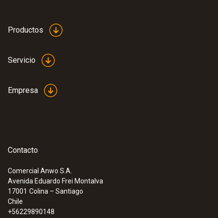
papel
con puntos de medición seleccionables entre
-1 … 5001 bar.
Productos
Color del producto
blanco
Servicio
Empresa
Contacto
Comercial Anwo S.A.
Avenida Eduardo Frei Montalva
17001
Colina – Santiago
Chile
+56229890148