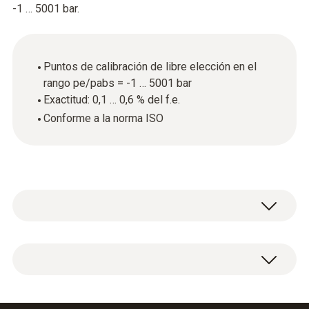
-1 … 5001 bar.
Puntos de calibración de libre elección en el
rango pe/pabs = -1 … 5001 bar
Exactitud: 0,1 … 0,6 % del f.e.
Conforme a la norma ISO
Datos técnicos generales
Material de la carcasa / del producto
Certificado de calibración ISO para presión