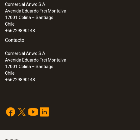
Comercial Anwo S.A.
Avenida Eduardo Frei Montalva
:
0602 5792
17001
Colina – Santiago
Punta de medición de inmersión
Chile
(conector TP tipo K) - Punta de
+56229890148
medición de inmersión, flexible
Contacto
Comercial Anwo S.A.
Avenida Eduardo Frei Montalva
17001
Colina – Santiago
Chile
+56229890148