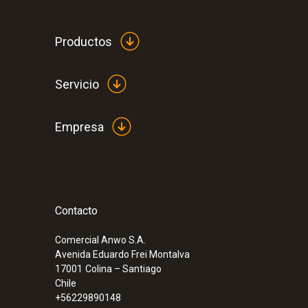
Productos
Servicio
Empresa
Contacto
:
0560 1063
testo 106 - Termómetro de uso aliment
Comercial Anwo S.A.
Avenida Eduardo Frei Montalva
17001
Colina – Santiago
Chile
+56229890148