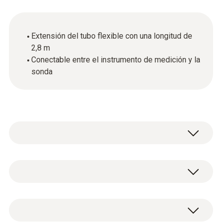
Extensión del tubo flexible con una longitud de
2,8 m
Conectable entre el instrumento de medición y la
sonda
Datos técnicos generales
Material de la carcasa / del producto
1 extensión del tubo flexible, longitud de 2,8
Plastic
m.