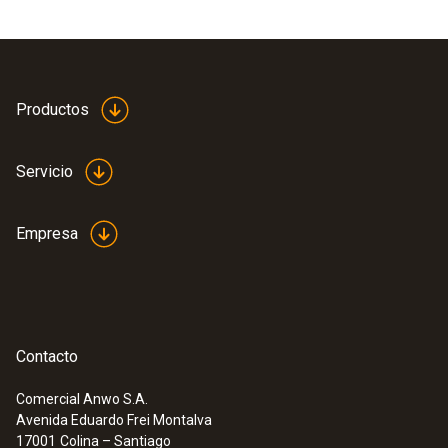
Longitud del cable
2,8 m
Productos
Color del producto
Servicio
Black
Empresa
Peso
322 g
Contacto
Comercial Anwo S.A.
Avenida Eduardo Frei Montalva
:
0600 8765
17001
Colina – Santiago