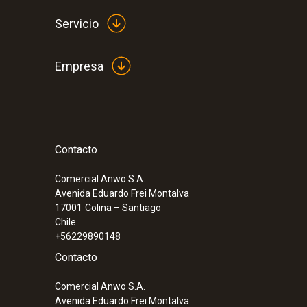
Servicio
Empresa
Contacto
:
0554 2117
Manguera de vacío 3/8" SAE
Comercial Anwo S.A.
Avenida Eduardo Frei Montalva
17001
Colina – Santiago
Chile
+56229890148
Contacto
Comercial Anwo S.A.
Avenida Eduardo Frei Montalva