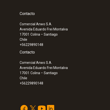
Contacto
Comercial Anwo S.A.
Avenida Eduardo Frei Montalva
17001
Colina – Santiago
Chile
+56229890148
Contacto
Comercial Anwo S.A.
Avenida Eduardo Frei Montalva
:
0563 0400 73
17001
Colina – Santiago
Set de caudal testo 400 con sonda de hi
Chile
+56229890148