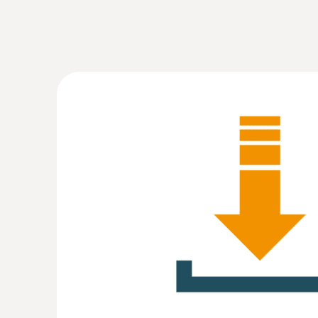
:
0564 3550
Set Smart testo 550i - Analizador digital
controlado por App con sondas de temp
inalámbricas de pinza (NTC)