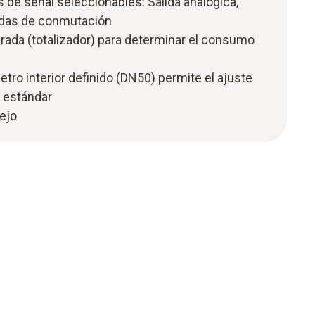
 de señal seleccionables: Salida analógica,
lidas de conmutación
rada (totalizador) para determinar el consumo
etro interior definido (DN50) permite el ajuste
o estándar
nejo