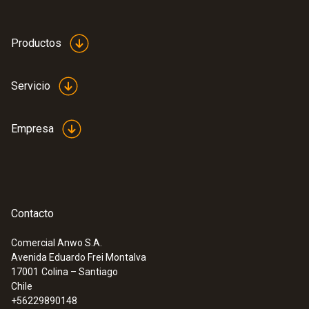
Productos
Servicio
Empresa
Contacto
Comercial Anwo S.A.
Avenida Eduardo Frei Montalva
:
0572 9320
17001
Colina – Santiago
testo Saveris Base V 3.0 - Estación
Chile
base
+56229890148