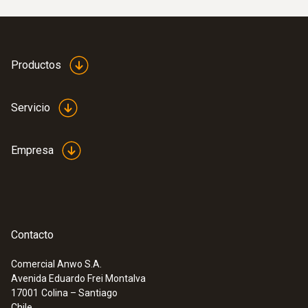
proceso con cable
Productos
Servicio
Empresa
Contacto
:
0555 6614
Comercial Anwo S.A.
testo 6614 - Sonda de proceso de
Avenida Eduardo Frei Montalva
humedad elevada con cable con
17001
Colina – Santiago
calefacción
Chile