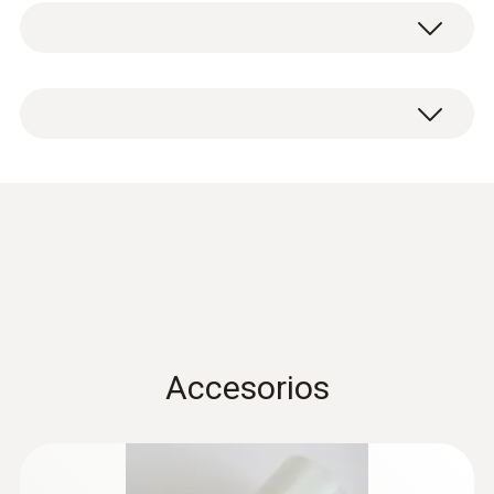
1 Protección contra humedad de aluminio.
Condensation
protection 0554 0166
(
456.4 KB
)
for hygrotest PHT / HP
probes en.de
Accesorios