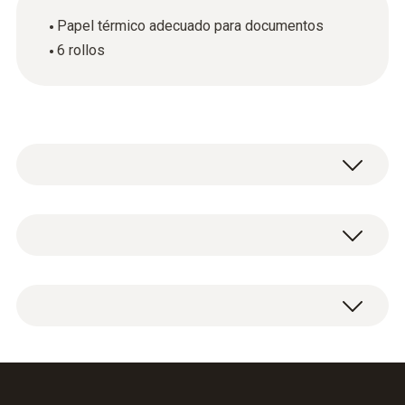
Papel térmico adecuado para documentos
6 rollos
Datos técnicos generales
Medidas
6 rollos de papel térmico de repuesto.
120 X 75 X 60 mm
Material de la carcasa / del producto