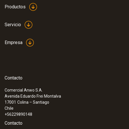
papel
Productos
Color del producto
Servicio
blanco
Empresa
Peso
50 g
Contacto
Comercial Anwo S.A.
Avenida Eduardo Frei Montalva
:
0554 0620
17001
Colina – Santiago
Impresora BLUETOOTH®/IRDA
Chile
+56229890148
Contacto