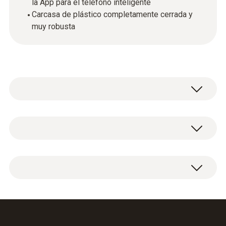
la App para el teléfono inteligente
Carcasa de plástico completamente cerrada y
muy robusta
Para poner en funcionamiento las
instalaciones de calefacción lo más rápido y
eficazmente posible y poder realizar las
Analizador de combustión testo 330i con
tareas de mantenimiento, no puede prescindir
sensores de gas LongLife, 3 contactos y
de un instrumento de medición de gases de
una puesta a cero de tiro y gas integrada.
combustión adecuado. El testo 330i combina
Incl. sensor de O
y CO con H
la tecnología de medición probada de su
2
2
compensado, batería y informe de
predecesor, el testo 330 LL, con un manejo