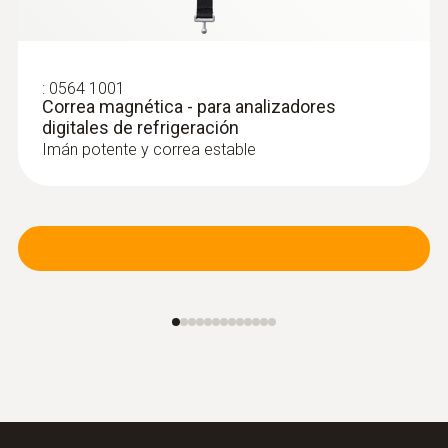
Reconocimiento rápido y sencillo de vacío
Exactitud
gracias a una representación gráfica en la
± (0,8 % del v.m. + 3 Digito)
App o en la pantalla del analizador digital de
:
0564 1001
refrigeración
Correa magnética - para analizadores
digitales de refrigeración
Imán potente y correa estable
Voltaje CA
Rango
1,0 v.m. hasta 1000,0 V
:
0613 4611
Resolución
Sonda de temperatura con velcro (NTC)
- Sonda de tubería
máx. 1 v.m.
Con velcro: proporciona una fijación fácil de
la sonda de superficie a las tuberías con un
Exactitud
diámetro de hasta 75 mm