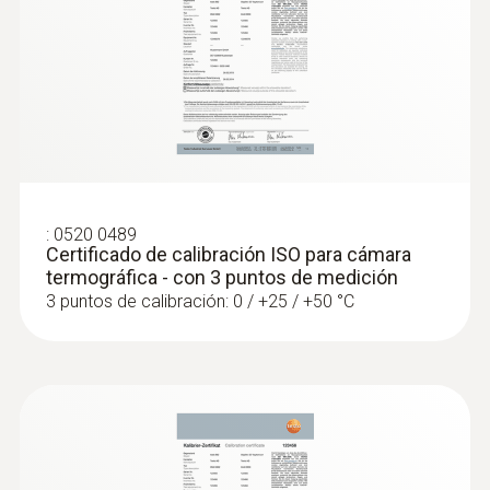
Prevención de la formación de
moho
Localiser rapidement et de manière aisée
les zones à risque de moisissures : ces
zones sont représentées en rouge sur
:
0520 0489
l’écran de la caméra thermique lorsque
Certificado de calibración ISO para cámara
cette dernière se trouve en mode «
termográfica - con 3 puntos de medición
humidité »
3 puntos de calibración: 0 / +25 / +50 °C
Fácil revisión de calefacciones
e instalaciones