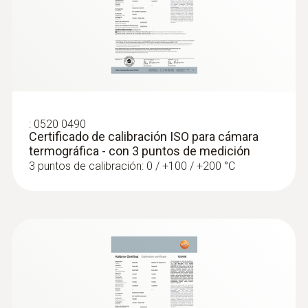
Revisión de instalaciones de calefacción,
climatización y ventilación:
Reconocimiento rápido y sencillo de
irregularidades en la distribución de
temperatura con una cámara termográfica
Localización del recorrido de los bucles
de calefacción en calefacciones de suelo
:
0520 0490
Certificado de calibración ISO para cámara
radiante
termográfica - con 3 puntos de medición
Comprobación de la presencia de escoria
3 puntos de calibración: 0 / +100 / +200 °C
en radiadores
Medición de la temperatura de
alimentación y retorno
Localización de roturas en