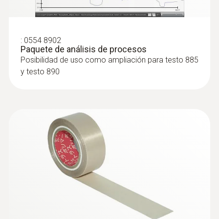
suprime la introducción manual de la
Detección sin contacto de posibles fallos
humedad del aire y la temperatura
de construcción, comprobación de la
ambiente
:
0554 8902
calidad y ejecución de medidas
Paquete de análisis de procesos
FeverDetection (opcional): Revisión una
constructivas mediante imágenes
Posibilidad de uso como ampliación para testo 885
posible temperatura elevada de las
térmicas
y testo 890
personas en lugares públicos y en medios
Comprobación de la estanqueidad de
de transporte con el asistente – Para la
ventanas y puertas
protección de la salud pública
Detección de deficiencias de aislamiento
El objetivo es intercambiable
y puentes térmicos en el revestimiento
Posibilidad de grabación de voz (como
del edificio
comentario adicional a la imagen) con
Detección y visualización de puntos con
auriculares que se incluyen en el volumen
riesgo de formación de moho
de suministro
Cámara digital integrada con LEDs de
potencia: Para cada imagen térmica puede
capturar imágenes reales bien iluminadas
Asesoramiento energético