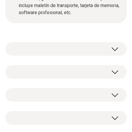
incluye maletín de transporte, tarjeta de memoria,
software profesional, etc.
Con la cámara termográfica profesional
testo 890 estará equipado de manera óptima
para las siguientes aplicaciones:
Condiciones del entorno
Medición segura de la alta temperatura
Análisis de revestimientos de edificios en
Temperatura de funcionamiento
un vistazo
Cámara termográfica testo 890 con
Controles periódicos en el mantenimiento
-15 hasta +50 ºC
SuperResolution
eléctrico
2 objetivos (selección entre objetivo