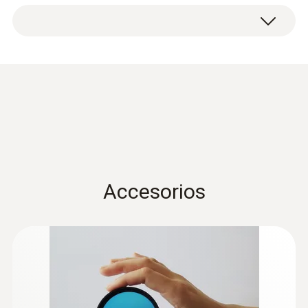
Precisa visualización de temperaturas
Resumen de las aplicaciones
Temperatura de almacenamiento
estándar y el teleobjetivo)
críticas en placas de circuito impreso
Maletín de transporte
Asesoramiento energético en detalle
-30 hasta +60 ºC
Mantenimiento preventivo
Software profesional IRSoft (descarga
Análisis de instalaciones de distribución
gratuita)
de energía
Humedad del aire
Localización de fallos de construcción y
Correa para colgar al hombro para la
garantía de la calidad de construcción
cámara termográfica
20 ... 80 %HR sin condensación
Ficha de datos testo 890
(
1.44 MB
)
Tarjeta de memoria SD
Asesoramiento energético profesional
Cable USB para transferencia de datos a
Tipo de protección de la carcasa
Catálogo testo 890
un ordenador
(
5.47 MB
)
Toda la información
Representación y análisis de revestimientos
IP54
Paño de limpieza para las lentes
Accesorios
del edificio en una imagen
Fuente de alimentación
importante sobre el set
Información según el
Batería de iones de litio
Vibración
testo 890 con dos objetivos
Reglamento ( EU)
(
140 KB
)
Prevención de la formación de moho
Auriculares para grabación de voz
2023/2854 (DataAct) -
2G
Estuche para objetivo
testo 890
Cámara termográfica testo 890:
Fácil revisión de calefacciones e
Filtro protector para la lente
Hasta 307.200 puntos de medición de
instalaciones
Batería adicional
temperatura: Un detector de 640 x 480