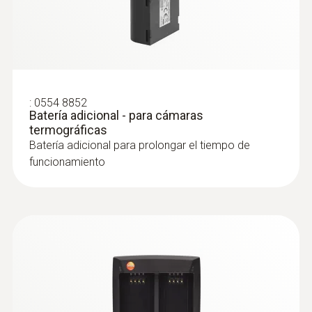
Para poder utilizar el software de PC de
azul-rojo, gris, gris invertido, sepia, Testo)
forma óptima, también hay que
muñeca y la pantalla inclinable y giratoria
Mantenimiento preventivo
actualizar el instrumento con la versión
facilitan notablemente las tomas. Ello
Posibilidades de visualización
más reciente del firmware. Siga las
torna posible los más diversos ángulos de
Ideal para el reconocimiento temprano de
instrucciones para la actualización del
toma y el manejo con una sola mano
Imagen IR / imagen real
averías o defectos en instalaciones y
firmware. Atención: Para la actualización
Asistente para imágenes panorámicas:
del firmware es esencial utilizar la
máquinas: Determinación fiable de aumentos
:
0554 8852
Las imágenes individuales se agrupan en
Batería adicional - para cámaras
Versión de IRSoft.
Tipo de pantalla
de la temperatura con una cámara
termográficas
una imagen panorámica directamente
termográfica.
Batería adicional para prolongar el tiempo de
Pantalla táctil de 4.3“ con 480 x 272 píxeles
durante la toma. Esto le permite, p. ej.,
Manual-de-instrucciones
funcionamiento
obtener imágenes termográficas del
Detección rápida de estados de
IRSoft (para todas las
(
1.61 MB
)
revestimiento completo de un edificio sin
calentamiento críticos (llamados puntos
Salida de vídeo
cámaras de imágenes
tener que hacer un trabajoso montaje o
calientes) durante el funcionamiento
térmicas)
USB 2.0
una evaluación individual de las imágenes
Prevención de daños costosos, tiempos
Tecnología SiteRecognition: Aun cuando
de inactividad y peligros de incendio en
Instrucciones para
Zoom digital
los objetos a medir son similares, la
instalaciones y máquinas
actualización de
cámara termográfica detecta
Mantenimiento eléctrico
Firmware testo 865,
1; triple
(
193.76 KB
)
directamente puntos de medición y
Comprobación de armarios de
testo 868, testo 871,