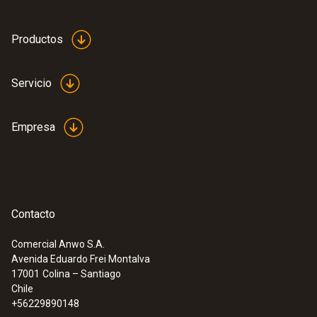
Productos
Servicio
Empresa
Contacto
Comercial Anwo S.A.
Avenida Eduardo Frei Montalva
:
0563 2063
17001
Colina – Santiago
testo 206-pH3 - Instrumento de
Chile
medición de pH (uso flexible)
+56229890148