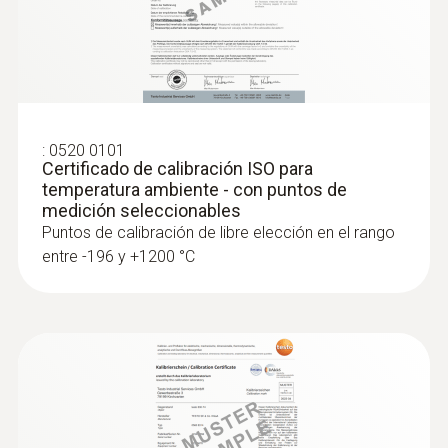
:
0563 4408
Set combinado para el nivel de confort
testo 440 con Bluetooth®
:
0520 0101
Certificado de calibración ISO para
temperatura ambiente - con puntos de
medición seleccionables
Puntos de calibración de libre elección en el rango
entre -196 y +1200 °C
:
0563 4405
Set de CO₂ testo 440 con Bluetooth®