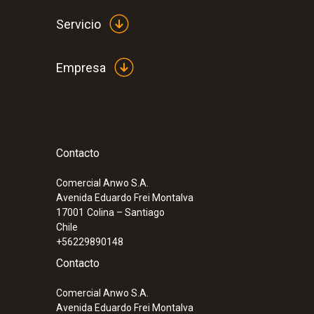
Servicio
Empresa
Pt100
Contacto
:
0560 6450
testo 645 - Instrumento de medición d
temperatura
Comercial Anwo S.A.
Avenida Eduardo Frei Montalva
17001
Colina – Santiago
Chile
+56229890148
Contacto
Comercial Anwo S.A.
Avenida Eduardo Frei Montalva