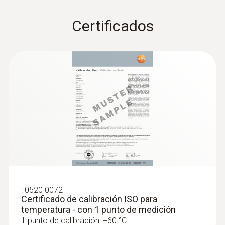
:
0563 4409
Certificados
Set combinado 1 para caudal testo 440
delta P con Bluetooth®
:
0520 0072
Certificado de calibración ISO para
temperatura - con 1 punto de medición
:
0563 4410
1 punto de calibración: +60 °C
Set combinado 2 para caudal testo 440