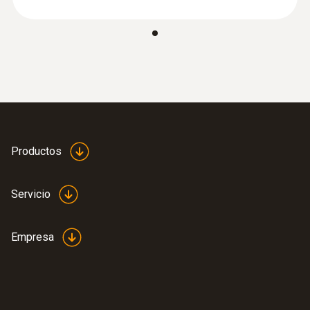
delta P con Bluetooth®
Productos
Servicio
Empresa
:
0563 4407
Set combinado para caudal 2 testo 440
con Bluetooth®