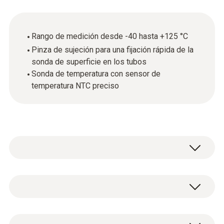
Rango de medición desde -40 hasta +125 °C
Pinza de sujeción para una fijación rápida de la
sonda de superficie en los tubos
Sonda de temperatura con sensor de
temperatura NTC preciso
Para mediciones rápidas y precisas: Utilice la
sonda de pinza (NTC) con el analizador
adecuado (solicitar por separado) para medir
Datos técnicos generales
la temperatura superficial en tubos.