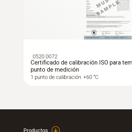
:
0520 0072
Certificado de calibración ISO para tem
punto de medición
1 punto de calibración: +60 °C
:
0563 1550
testo 550 - Unidad auxiliar de montaje di
Productos