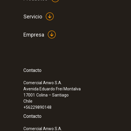
Servicio
Empresa
Contacto
:
0563 1557
Comercial Anwo S.A.
testo 557 set - Unidad auxiliar de montaj
Avenida Eduardo Frei Montalva
17001
Colina – Santiago
Chile
+56229890148
Contacto
Comercial Anwo S.A.