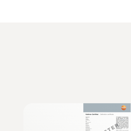
NTC
:
0563 5701
Set testo 570-1 - Analizador de refrigera