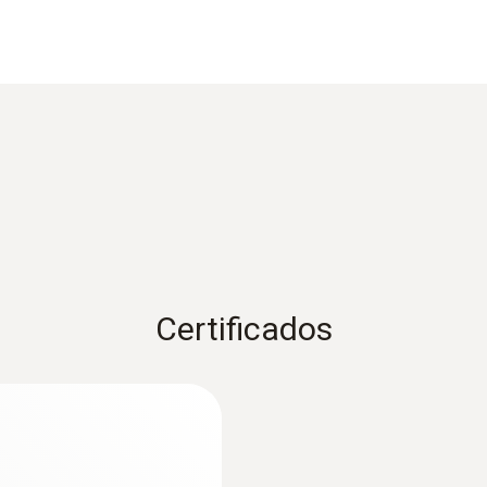
Color del producto
Black
Rango
-40 hasta +125 ºC
Certificados
Exactitud
±1 ºC (-20 hasta +85 ºC)
:
0563 5702
ción digital
Set testo 570-2 - A