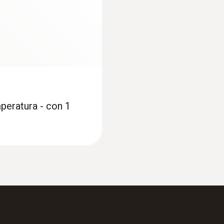
peratura - con 1
:
0563 2550
gital
testo 550 set de ana
®
con Bluetooth
y ju