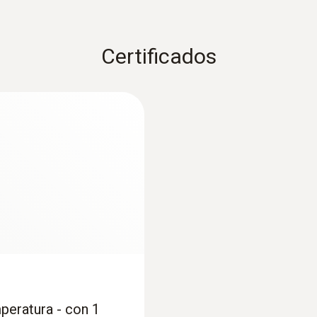
Certificados
:
0563 0111
testo 110 Food - T
App
peratura - con 1