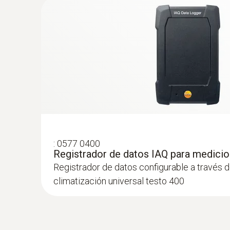
:
0577 0400
Registrador de datos IAQ para medicio
:
0563 0401 01
Registrador de datos configurable a través 
Set para el nivel de confort testo 400 c
climatización universal testo 400