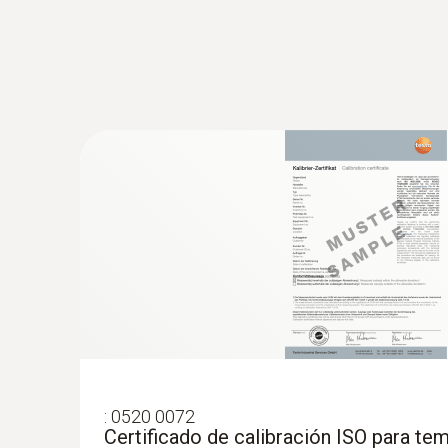
:
0563 0112
Set testo 110 Food
:
0520 0072
Certificado de calibración ISO para tem