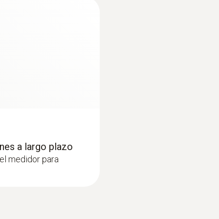
60 s
nes a largo plazo
:
0563 0402 01
del medidor para
on trípode
Set para el nivel de