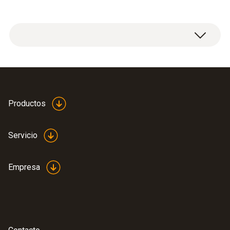
Calculation formulae,
Productos
fuels and parameters
(
840.91 KB
)
Testo flue gas analyzer
Servicio
Empresa